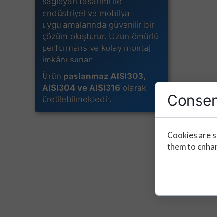
sağlayan tasarımı ile
endüstriyel ve mobilya
uygulamalarında güvenilir bir
çözüm oluşturur. Uzun ömürlü
performans ve kolay montaj
imkânı sunar.
Ürün
paslanmaz AISI303,
AISI304 ve AISI316
olarak
Consen
üretilebilmektedir.
Cookies are s
them to enhanc