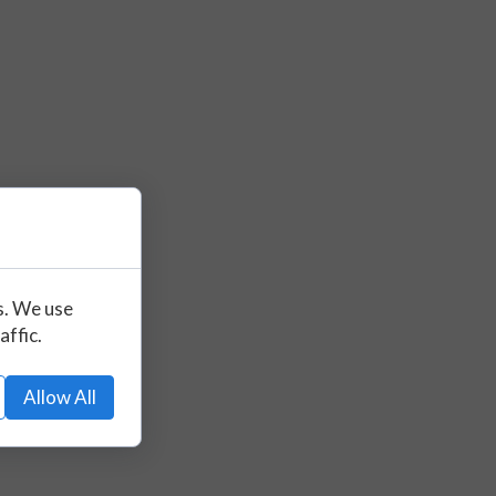
s. We use
affic.
Allow All