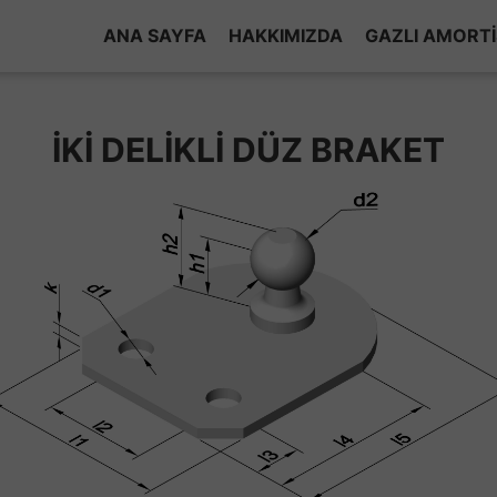
ANA SAYFA
HAKKIMIZDA
GAZLI AMORT
HAKKIMIZDA
İKİ DELİKLİ DÜZ BRAKET
ÜRÜN GELIŞTIRME