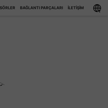
ISÖRLER
BAĞLANTI PARÇALARI
ILETIŞIM
ÇATAL GRUBU
MAFSAL GRUBU
FREZELI MUYLU GRUBU
BRAKET GRUBU