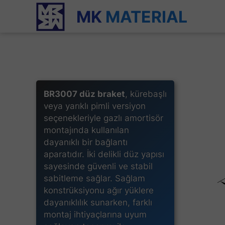
MK
MATERIAL
BR3007 düz braket
, kürebaşlı
veya yarıklı pimli versiyon
seçenekleriyle gazlı amortisör
montajında kullanılan
dayanıklı bir bağlantı
aparatıdır. İki delikli düz yapısı
sayesinde güvenli ve stabil
sabitleme sağlar. Sağlam
konstrüksiyonu ağır yüklere
dayanıklılık sunarken, farklı
montaj ihtiyaçlarına uyum