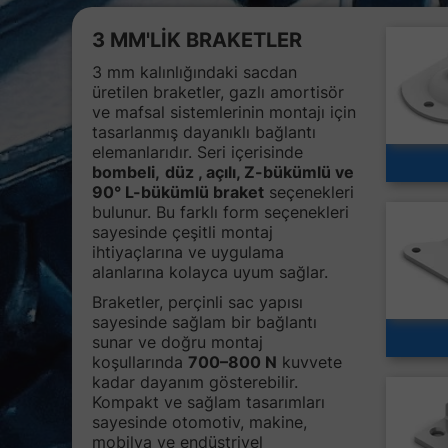
3 MM'LİK BRAKETLER
3 mm kalınlığındaki sacdan
üretilen braketler, gazlı amortisör
ve mafsal sistemlerinin montajı için
tasarlanmış dayanıklı bağlantı
elemanlarıdır. Seri içerisinde
bombeli,
düz , açılı, Z-bükümlü ve
90° L-bükümlü braket
seçenekleri
bulunur. Bu farklı form seçenekleri
sayesinde çeşitli montaj
ihtiyaçlarına ve uygulama
alanlarına kolayca uyum sağlar.
Braketler, perçinli sac yapısı
sayesinde sağlam bir bağlantı
sunar ve doğru montaj
koşullarında
700–800 N
kuvvete
kadar dayanım gösterebilir.
Kompakt ve sağlam tasarımları
sayesinde otomotiv, makine,
mobilya ve endüstriyel