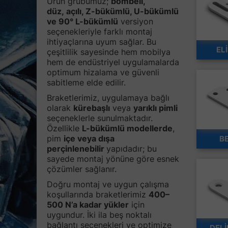
Ürün grubumuz;
bombeli,
düz, açılı, Z-bükümlü, U-bükümlü
ve 90° L-bükümlü
versiyon
seçenekleriyle farklı montaj
ihtiyaçlarına uyum sağlar. Bu
EL
çeşitlilik sayesinde hem mobilya
hem de endüstriyel uygulamalarda
optimum hizalama ve güvenli
sabitleme elde edilir.
Braketlerimiz, uygulamaya bağlı
olarak
kürebaşlı
veya
yarıklı pimli
seçeneklerle sunulmaktadır.
Özellikle
L-bükümlü modellerde
,
pim
içe veya dışa
BE
perçinlenebilir
yapıdadır; bu
sayede montaj yönüne göre esnek
çözümler sağlanır.
Doğru montaj ve uygun çalışma
koşullarında braketlerimiz
400–
500 N’a kadar yükler
için
uygundur. İki ila beş noktalı
bağlantı seçenekleri ve optimize
DELİ