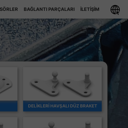
ISÖRLER
BAĞLANTI PARÇALARI
ILETIŞIM
ÇATAL GRUBU
Z
MAFSAL GRUBU
FREZELI MUYLU GRUBU
BRAKET GRUBU
DELİKLERİ HAVŞALI DÜZ BRAKET