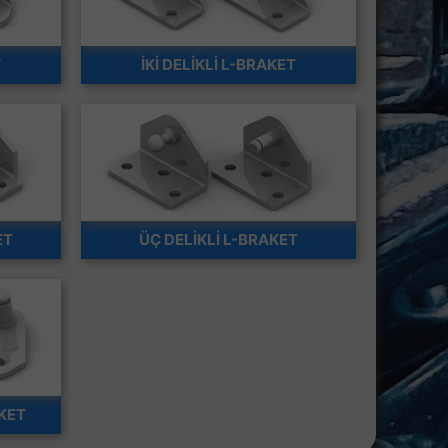
T
İKİ DELİKLİ L-BRAKET
ET
ÜÇ DELİKLİ L-BRAKET
AKET