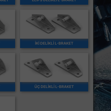
T
İKİ DELİKLİ L-BRAKET
T
ÜÇ DELİKLİ L-BRAKET