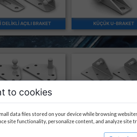
Kİ DELİKLİ AÇILI BRAKET
KÜÇÜK U-BRAKET
t to cookies
Ş DELİKLİ DÜZ BRAKET
ÜÇ DELİKLİ L-BRAKE
mall data files stored on your device while browsing website
e site functionality, personalize content, and analyze site tr