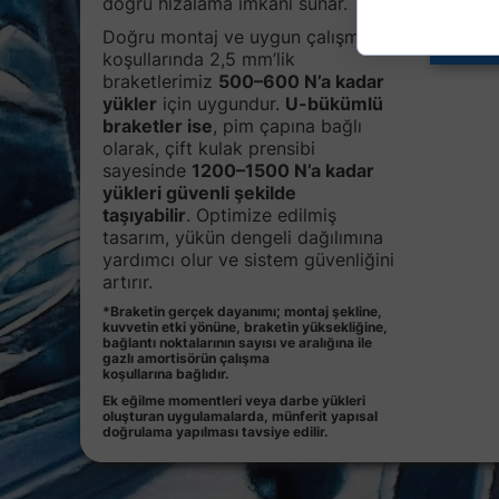
doğru hizalama imkânı sunar.
Doğru montaj ve uygun çalışma
koşullarında 2,5 mm’lik
braketlerimiz
500–600 N’a kadar
yükler
için uygundur.
U-bükümlü
braketler ise
, pim çapına bağlı
olarak, çift kulak prensibi
sayesinde
1200–1500 N’a kadar
yükleri güvenli şekilde
taşıyabilir
. Optimize edilmiş
tasarım, yükün dengeli dağılımına
yardımcı olur ve sistem güvenliğini
artırır.
*Braketin gerçek dayanımı; montaj şekline,
kuvvetin etki yönüne, braketin yüksekliğine,
bağlantı noktalarının sayısı ve aralığına ile
gazlı amortisörün çalışma
koşullarına bağlıdır.
Ek eğilme momentleri veya darbe yükleri
oluşturan uygulamalarda, münferit yapısal
doğrulama yapılması tavsiye edilir.