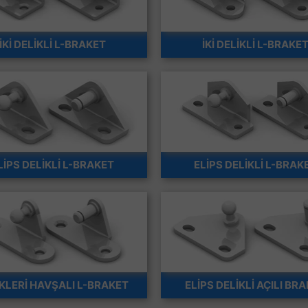
İKİ DELİKLİ L-BRAKET
İKİ DELİKLİ L-BRAKE
LİPS DELİKLİ L-BRAKET
ELİPS DELİKLİ L-BRAK
KLERİ HAVŞALI L-BRAKET
ELİPS DELİKLİ AÇILI BR