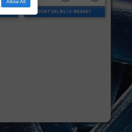
Allow All
T
DÖRT DELİKLİ U-BRAKET