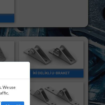
T
İKİ DELİKLİ U-BRAKET
s. We use
affic.